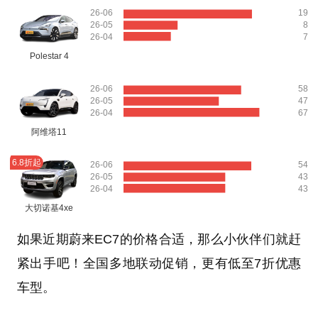
26-06
19
26-05
8
26-04
7
Polestar 4
26-06
58
26-05
47
26-04
67
阿维塔11
6.8折起
26-06
54
26-05
43
26-04
43
大切诺基4xe
如果近期蔚来EC7的价格合适，那么小伙伴们就赶
紧出手吧！全国多地联动促销，更有低至7折优惠
车型。