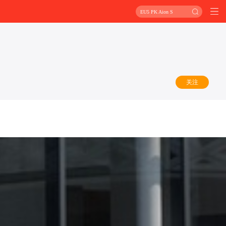
EU5 PK Aion S
关注