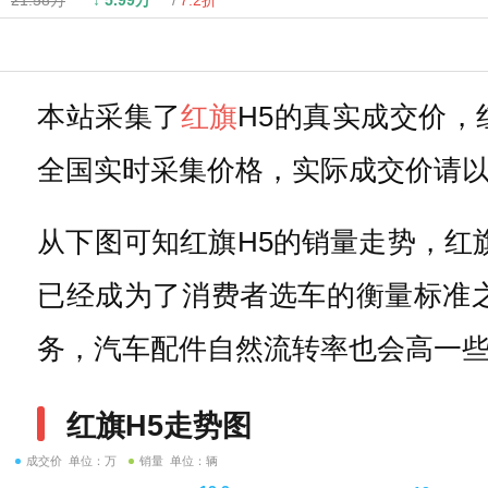
21.58万
↓
5.99万
7.2折
本站采集了
红旗
H5的真实成交价，
全国实时采集价格，实际成交价请
从下图可知红旗H5的销量走势，红
已经成为了消费者选车的衡量标准
务，汽车配件自然流转率也会高一
红旗H5走势图
成交价 单位：万
销量 单位：辆