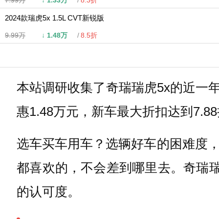
7.99万
↓
1.33万
8.3折
2024款瑞虎5x 1.5L CVT新锐版
9.99万
↓
1.48万
8.5折
本站调研收集了奇瑞瑞虎5x的近一年
惠1.48万元，新车最大折扣达到7
选车买车用车？选辆好车的困难度
都喜欢的，不会差到哪里去。奇瑞瑞
的认可度。