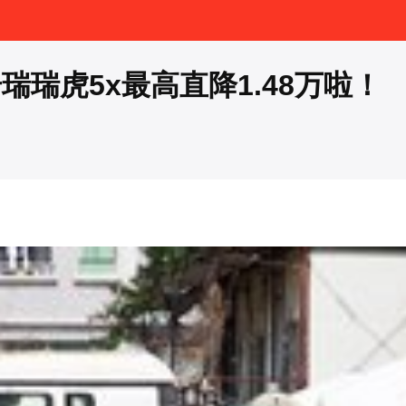
瑞虎5x最高直降1.48万啦！