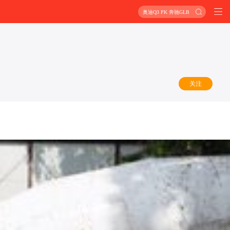
奥迪Q3 PK 奔驰GLB
关注