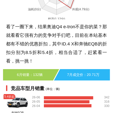
看了一圈下来，结果奥迪Q4 e-tron不是你的菜？那
就看看它强有力的竞争对手们吧，目前在本站基本
都有不错的优惠折扣，其中ID.4 X和奔驰EQB的折
扣分别为8.5折和5.4折，相当合适了，赶紧看一
看，挑一挑！
6月销量：132辆
7月成交价：20.71万
竞品车型月销量
(单位：辆)
5.4折起
26-06
342
26-05
316
26-04
330
奔驰EQB