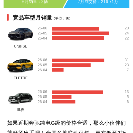
6月销量：2辆
7月成交价：216.71万
竞品车型月销量
(单位：辆)
26-06
20
26-05
24
26-04
22
Urus SE
26-06
31
26-05
23
26-04
7
ELETRE
26-06
13
26-05
5
26-04
6
世极
如果近期奔驰纯电G级的价格合适，那么小伙伴们