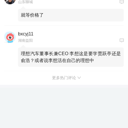
山东聊城
就等价格了
bxcyj11
湖南益阳
理想汽车董事长兼CEO 李想这是要学贾跃亭还是
俞浩？或者说李想活在自己的理想中
更多热门评论
岚图发布虎踞智能底盘 泰山X8完成百
公里阴山穿越