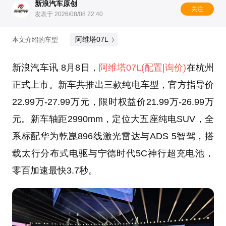
新浪汽车原创
关注
发表于 2026/08/08 22:40
阿维塔07L
本文介绍的车型
新浪汽车讯 8月8日，
阿维塔07L
(配置
|询价)
在杭州
正式上市。新车共推出三款纯电车型，官方指导价
22.99万-27.99万元，限时权益价21.99万-26.99万
元。新车轴距2990mm，定位大五座纯电SUV，全
系标配华为乾崑896线激光雷达与ADS 5智驾，搭
载太行分布式电驱与宁德时代5C神行超充电池，
零百加速最快3.7秒。