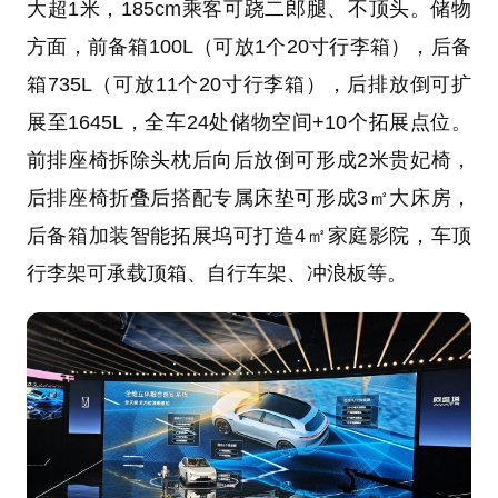
大超1米，185cm乘客可跷二郎腿、不顶头。储物
方面，前备箱100L（可放1个20寸行李箱），后备
箱735L（可放11个20寸行李箱），后排放倒可扩
展至1645L，全车24处储物空间+10个拓展点位。
前排座椅拆除头枕后向后放倒可形成2米贵妃椅，
后排座椅折叠后搭配专属床垫可形成3㎡大床房，
后备箱加装智能拓展坞可打造4㎡家庭影院，车顶
行李架可承载顶箱、自行车架、冲浪板等。