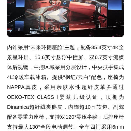
内饰采用“未来环拥座舱”主题，配备35.4英寸4K全
景星环屏、15.6英寸悬浮中控屏、双6.7英寸流媒
体后视镜，中控区域采用分层设计，中央扶手集成
4L冷暖车载冰箱。提供“枫红/云白”配色，座椅为
NAPPA真皮，采用亲肤水性超纤皮革并通过
OEKO-TEX CLASS I婴幼儿级认证，顶棚为
Dinamica超纤绒类麂皮，内饰超10㎡软包。副驾
配备零重力座椅，支持双120°零压半躺；后排座椅
支持最大130°全段电动调节。全车四门采用6mm