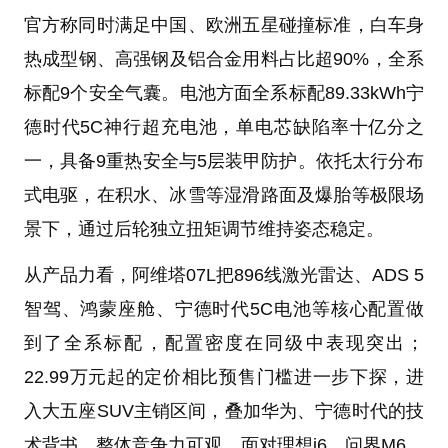
官方称同时满足中国、欧洲五星碰撞标准，白车身
热成型钢、高强钢及铝合金用料占比超90%，全系
标配9个安全气囊。电池方面全系标配89.33kWh宁
德时代5C神行超充电池，单电芯缺陷率十亿分之
一，具备9重热安全与5层装甲防护。依托太行分布
式电驱，在积水、冰雪等湿滑路面及爆胎等极限场
景下，通过后轮独立扭矩调节维持姿态稳定。
从产品力看，阿维塔07L把896线激光雷达、ADS 5
智驾、鸿蒙座舱、宁德时代5C电池等核心配置做
到了全系标配，配置密度在同级中表现突出；
22.99万元起的定价相比预售门槛进一步下探，进
入大五座SUV主销区间，叠加华为、宁德时代的技
术背书，整体竞争力可观。面对理想i6、问界M6、