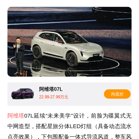
阿维塔07L
询底价
22.99-27.99万元
阿维塔
07L延续“未来美学”设计，前脸为碟翼式无
中网造型，搭配星旅分体LED灯组（具备动态流水
点亮效果），下包围配备一体式导流风道，整车风