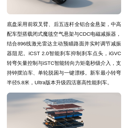
底盘采用前双叉臂、后五连杆全铝合金悬架，中高
配车型搭载闭式魔毯空气悬架与CDC电磁减振器，
结合896线激光雷达主动预瞄路面并实时调节减振
器阻尼。iCST 2.0智能刹车抑制刹车点头，iGVC
转弯矢量控制与iSTC智能转向力矩毫秒级介入，支
持钟摆泊车、单轮脱困与一键漂移。新车最小转弯
半径5.8米，Ultra版本升级四活塞高性能刹车。