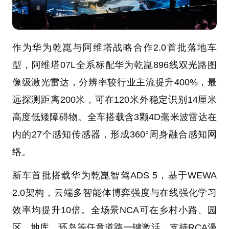
作为华为乾崑与阿维塔战略合作2.0首批落地车
型，阿维塔07L全系标配华为乾崑896线双光路图
像级激光雷达，分辨率较行业主流提升400%，最
远探测距离200米，可在120米外稳定识别14厘米
高度低矮障碍物。全车搭载含3颗4D毫米波雷达在
内的27个感知传感器，形成360°周身融合感知网
络。
新车首批搭载华为乾崑智驾ADS 5，基于WEWA
2.0架构，云端多智能体博弈强度与在线强化学习
效率均提升10倍。全场景NCA可在乡村小路、园
区、地库、环岛等任意道路一键激活，支持RCA漫