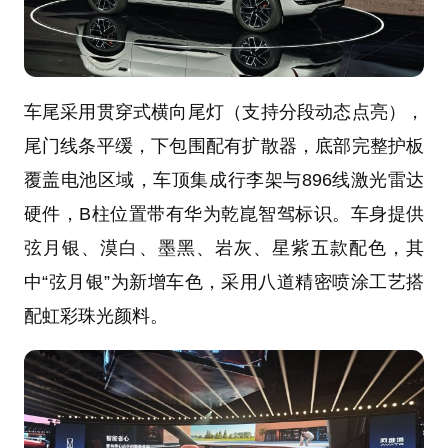
车尾采用贯穿式横向尾灯（支持分段动态点亮），
尾门线条平缓，下包围配有扩散器，底部完整护板
覆盖电池区域，车顶集成行李架与896线激光雷达
硬件，B柱位置带有华为乾崑智驾标识。车身提供
弦月银、漠白、墨黑、岩灰、星紫五款配色，其
中“弦月银”为新增车色，采用八道精密喷涂工艺搭
配虹彩珠光颜料。