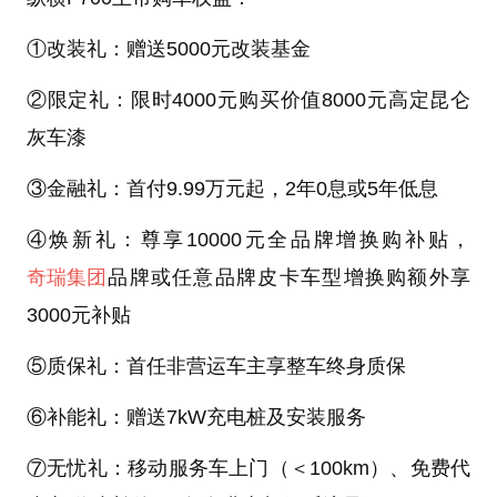
①改装礼：赠送5000元改装基金
②限定礼：限时4000元购买价值8000元高定昆仑
灰车漆
③金融礼：首付9.99万元起，2年0息或5年低息
④焕新礼：尊享10000元全品牌增换购补贴，
奇瑞集团
品牌或任意品牌皮卡车型增换购额外享
3000元补贴
⑤质保礼：首任非营运车主享整车终身质保
⑥补能礼：赠送7kW充电桩及安装服务
⑦无忧礼：移动服务车上门（＜100km）、免费代