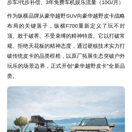
步车/代步补偿、3年免费车机娱乐流量（10G/月）
作为纵横品牌从豪华越野SUV向豪华越野皮卡战略
布局的关键落子，纵横F700重新定义了玩不封
顶、敢于破界、不受束缚的精神特质。它以打破常
规、拒绝天花板的精神态度，通过硬核技术实力打
破传统皮卡的品类桎梏，以原厂拓展生态突破户外
玩乐的场景边界，正式开创“豪华越野皮卡”全新品
类。