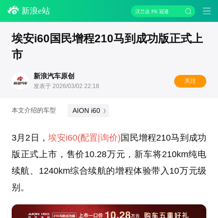
新浪e站
汉兰达 PK 冠道
埃安i60国民增程210马到成功版正式上
市
新浪汽车原创
关注
发表于 2026/03/02 22:18
AION i60
本文介绍的车型
3月2日，
埃安
i60
(配置
|询价)
国民增程210马到成功
版正式上市，售价10.28万元，新车将210km纯电
续航、1240km综合续航的增程体验带入10万元级
别。