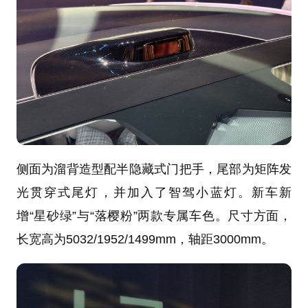
侧面为溜背造型配半隐藏式门把手，尾部为矩阵发
光贯穿式尾灯，并加入了智驾小蓝灯。新车新
增“星砂绿”与“落樱粉”两款专属车色。尺寸方面，
长宽高为5032/1952/1499mm，轴距3000mm。