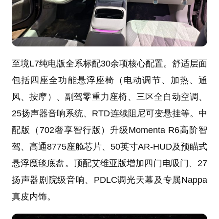
至境L7纯电版全系标配30余项核心配置。舒适层面
包括四座全功能悬浮座椅（电动调节、加热、通
风、按摩）、副驾零重力座椅、三区全自动空调、
25扬声器音响系统、RTD连续阻尼可变悬挂等。中
配版（702奢享智行版）升级Momenta R6高阶智
驾、高通8775座舱芯片、50英寸AR-HUD及预瞄式
悬浮魔毯底盘。顶配艾维亚版增加四门电吸门、27
扬声器剧院级音响、PDLC调光天幕及专属Nappa
真皮内饰。