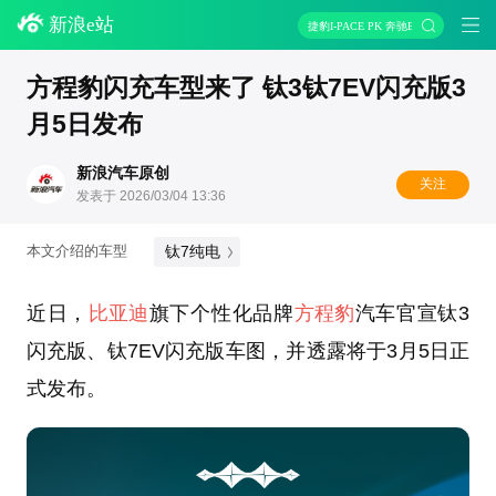
新浪e站
捷豹I-PACE PK 奔驰EQC
方程豹闪充车型来了 钛3钛7EV闪充版3
月5日发布
新浪汽车原创
关注
发表于 2026/03/04 13:36
钛7纯电
本文介绍的车型
近日，
比亚迪
旗下个性化品牌
方程豹
汽车官宣钛3
闪充版、钛7EV闪充版车图，并透露将于3月5日正
式发布。