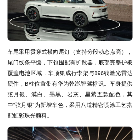
车尾采用贯穿式横向尾灯（支持分段动态点亮），
尾门线条平缓，下包围配有扩散器，底部完整护板
覆盖电池区域，车顶集成行李架与896线激光雷达
硬件，B柱位置带有华为乾崑智驾标识。车身提供
弦月银、漠白、墨黑、岩灰、星紫五款配色，其
中“弦月银”为新增车色，采用八道精密喷涂工艺搭
配虹彩珠光颜料。