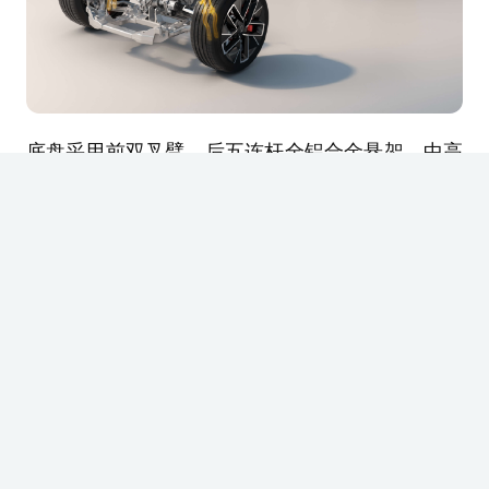
底盘采用前双叉臂、后五连杆全铝合金悬架，中高
配车型搭载闭式魔毯空气悬架与CDC电磁减振器，
结合896线激光雷达主动预瞄路面并实时调节减振
器阻尼。iCST 2.0智能刹车抑制刹车点头，iGVC
转弯矢量控制与iSTC智能转向力矩毫秒级介入，支
持钟摆泊车、单轮脱困与一键漂移。新车最小转弯
半径5.8米，Ultra版本升级四活塞高性能刹车。