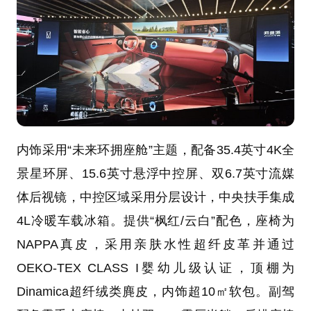
内饰采用“未来环拥座舱”主题，配备35.4英寸4K全
景星环屏、15.6英寸悬浮中控屏、双6.7英寸流媒
体后视镜，中控区域采用分层设计，中央扶手集成
4L冷暖车载冰箱。提供“枫红/云白”配色，座椅为
NAPPA真皮，采用亲肤水性超纤皮革并通过
OEKO-TEX CLASS I婴幼儿级认证，顶棚为
Dinamica超纤绒类麂皮，内饰超10㎡软包。副驾