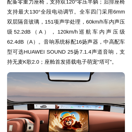
配备零重力座椅，支持双120°零压半躺；后排座椅
支持最大130°全段电动调节。全车四门采用6mm
双层隔音玻璃，151项声学处理，60km/h车内声压
级52.2dB（A），120km/h巡航车内声压级
62.4dB（A）。音响系统标配16扬声器，中高配车
型可选HUAWEI SOUND 25扬7.1.4声道音响，支
持无麦K歌2.0；座舱首发搭载电子萌宠“塔可”。