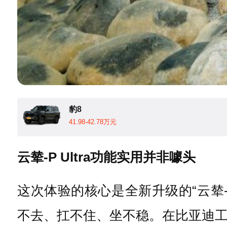
豹8
41.98-42.78万元
云辇-P Ultra功能实用并非噱头
这次体验的核心是全新升级的“云辇-
不去、扛不住、坐不稳。在比亚迪