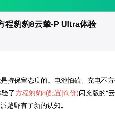
豹豹8云辇-P Ultra体验
我是持保留态度的。电池怕磕、充电不方
体验了
方程豹
豹8
(配置
|询价)
闪充版的“云
硬派越野有了新的认知。