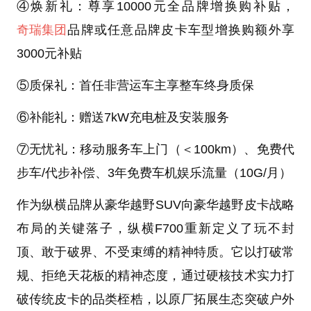
④焕新礼：尊享10000元全品牌增换购补贴，
奇瑞集团
品牌或任意品牌皮卡车型增换购额外享
3000元补贴
⑤质保礼：首任非营运车主享整车终身质保
⑥补能礼：赠送7kW充电桩及安装服务
⑦无忧礼：移动服务车上门（＜100km）、免费代
步车/代步补偿、3年免费车机娱乐流量（10G/月）
作为纵横品牌从豪华越野SUV向豪华越野皮卡战略
布局的关键落子，纵横F700重新定义了玩不封
顶、敢于破界、不受束缚的精神特质。它以打破常
规、拒绝天花板的精神态度，通过硬核技术实力打
破传统皮卡的品类桎梏，以原厂拓展生态突破户外