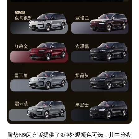
腾势N9闪充版提供了9种外观颜色可选，其中暗夜