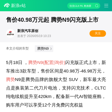
新浪e站
别克GL8 PK 奥德赛
售价40.98万元起 腾势N9闪充版上市
新浪汽车原创
关注
发表于 2026/05/19 10:23
腾势N9
本文介绍的车型
5月18日 ，
腾势N9
(配置
|询价)
闪充版正式上市，新
车推出3款车型，售价区间是40.98万-46.98万元，
腾势
N9是腾势品牌的旗舰大型 SUV，‌新车最大亮
点是换装第二代刀片电池，支持闪充技术，CLTC
纯电续航提升至420km，配备新一代AI智能座舱，
购车用户可以享受12个月免费闪充权益