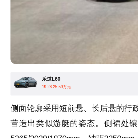
乐道L60
19.28-25.59万元
侧面轮廓采用短前悬、长后悬的行
营造出类似游艇的姿态。侧裙处镶