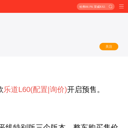
哈弗H6 PK 荣威RX5
关注
款
乐道L60
(配置
|询价)
开启预售。
地平线特别版三个版本，整车购买售价