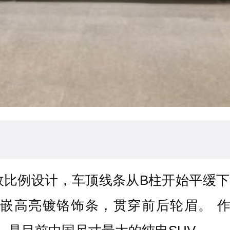
政比例设计，车顶线条从B柱开始平缓下
嵌高亮镀铬饰条，贯穿前后轮眉。 作