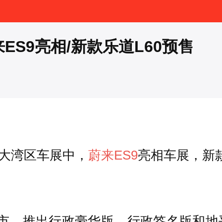
ES9亮相/新款乐道L60预售
澳大湾区车展中，
蔚来ES9
亮相车展，新
式上市，推出行政豪华版、行政签名版和