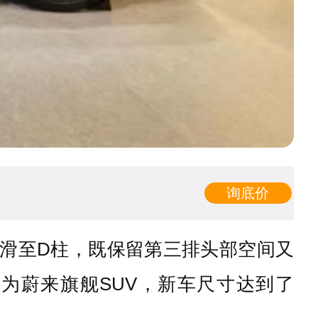
询底价
滑至D柱，既保留第三排头部空间又
为蔚来旗舰SUV，新车尺寸达到了