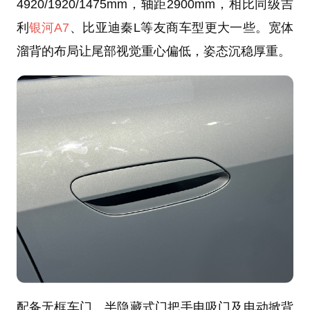
4920/1920/1475mm，轴距2900mm，相比同级吉
利
银河A7
、比亚迪秦L等友商车型更大一些。宽体
溜背的布局让尾部视觉重心偏低，姿态沉稳厚重。
配备无框车门、半隐藏式门把手电吸门及电动掀背