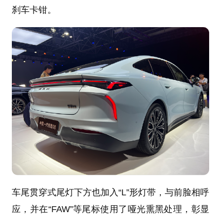
刹车卡钳。
车尾贯穿式尾灯下方也加入“L”形灯带，与前脸相呼
应，并在“FAW”等尾标使用了哑光熏黑处理，彰显