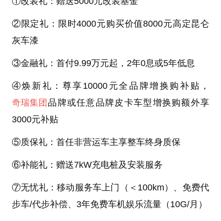
①改装礼：赠送5000元改装基金
②限定礼：限时4000元购买价值8000元高定昆仑
灰车漆
③金融礼：首付9.99万元起，2年0息或5年低息
④焕新礼：尊享10000元全品牌增换购补贴，
奇瑞集团
品牌或任意品牌皮卡车型增换购额外享
3000元补贴
⑤质保礼：首任非营运车主享整车终身质保
⑥补能礼：赠送7kW充电桩及安装服务
⑦无忧礼：移动服务车上门（＜100km）、免费代
步车/代步补偿、3年免费车机娱乐流量（10G/月）