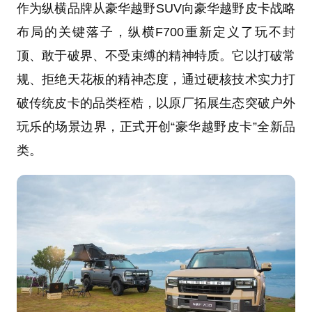
作为纵横品牌从豪华越野SUV向豪华越野皮卡战略
布局的关键落子，纵横F700重新定义了玩不封
顶、敢于破界、不受束缚的精神特质。它以打破常
规、拒绝天花板的精神态度，通过硬核技术实力打
破传统皮卡的品类桎梏，以原厂拓展生态突破户外
玩乐的场景边界，正式开创“豪华越野皮卡”全新品
类。