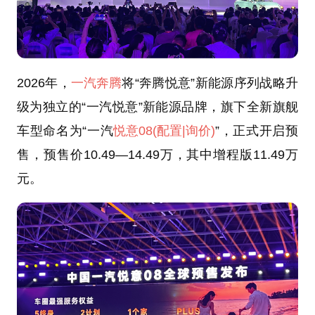
2026年，
一汽奔腾
将“奔腾悦意”新能源序列战略升
级为独立的“一汽悦意”新能源品牌，旗下全新旗舰
车型命名为“一汽
悦意08
(配置
|询价)
”，正式开启预
售，预售价10.49—14.49万，其中增程版11.49万
元。