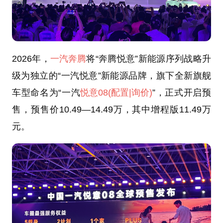
2026年，
一汽奔腾
将“奔腾悦意”新能源序列战略升
级为独立的“一汽悦意”新能源品牌，旗下全新旗舰
车型命名为“一汽
悦意08
(配置
|询价)
”，正式开启预
售，预售价10.49—14.49万，其中增程版11.49万
元。