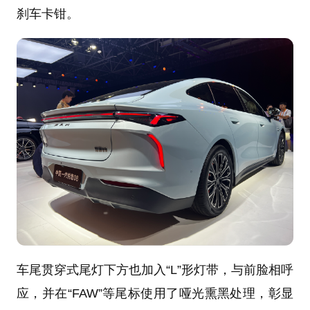
刹车卡钳。
车尾贯穿式尾灯下方也加入“L”形灯带，与前脸相呼
应，并在“FAW”等尾标使用了哑光熏黑处理，彰显