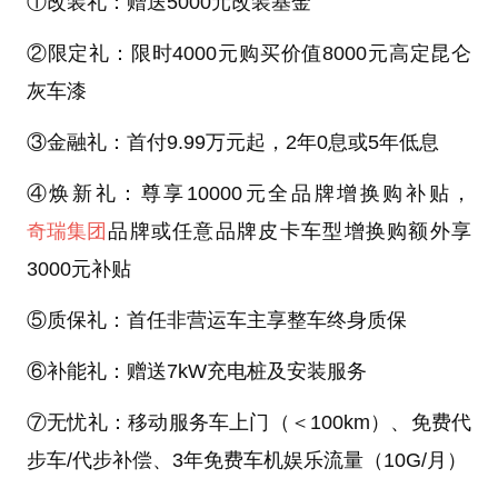
①改装礼：赠送5000元改装基金
②限定礼：限时4000元购买价值8000元高定昆仑
灰车漆
③金融礼：首付9.99万元起，2年0息或5年低息
④焕新礼：尊享10000元全品牌增换购补贴，
奇瑞集团
品牌或任意品牌皮卡车型增换购额外享
3000元补贴
⑤质保礼：首任非营运车主享整车终身质保
⑥补能礼：赠送7kW充电桩及安装服务
⑦无忧礼：移动服务车上门（＜100km）、免费代
步车/代步补偿、3年免费车机娱乐流量（10G/月）