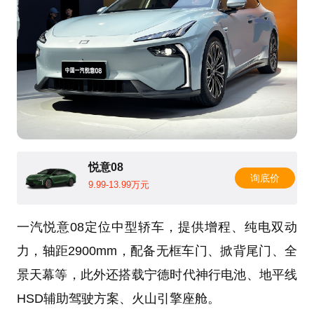
悦意08
询底价
9.99-13.99万元
一汽悦意08定位中型轿车，提供增程、纯电双动
力，轴距2900mm，配备无框车门、掀背尾门、全
景天幕等，此外还搭载宁德时代神行电池、地平线
HSD辅助驾驶方案、火山引擎座舱。