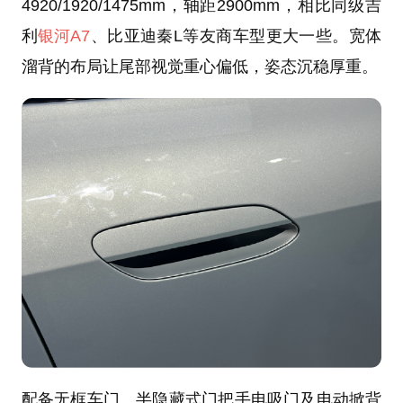
4920/1920/1475mm，轴距2900mm，相比同级吉
利
银河A7
、比亚迪秦L等友商车型更大一些。宽体
溜背的布局让尾部视觉重心偏低，姿态沉稳厚重。
配备无框车门、半隐藏式门把手电吸门及电动掀背