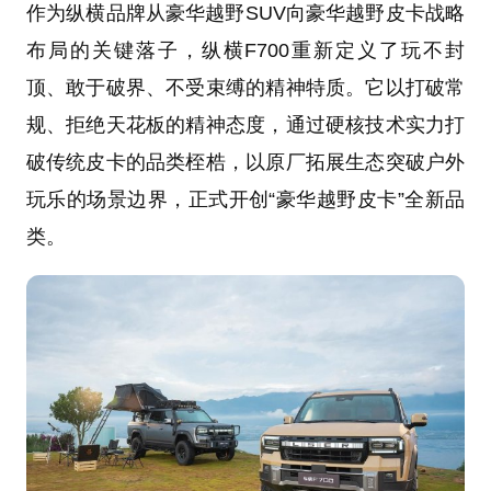
作为纵横品牌从豪华越野SUV向豪华越野皮卡战略
布局的关键落子，纵横F700重新定义了玩不封
顶、敢于破界、不受束缚的精神特质。它以打破常
规、拒绝天花板的精神态度，通过硬核技术实力打
破传统皮卡的品类桎梏，以原厂拓展生态突破户外
玩乐的场景边界，正式开创“豪华越野皮卡”全新品
类。