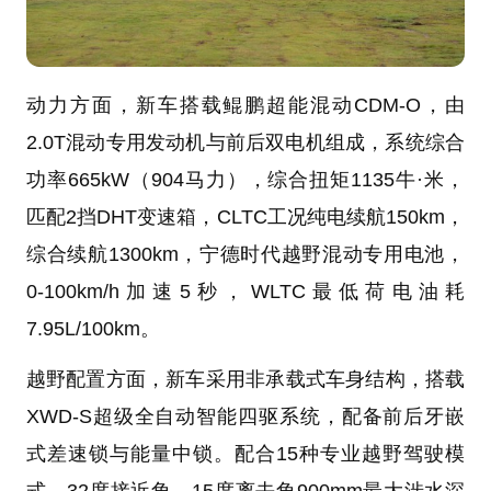
动力方面，新车搭载鲲鹏超能混动CDM-O，由
2.0T混动专用发动机与前后双电机组成，系统综合
功率665kW（904马力），综合扭矩1135牛·米，
匹配2挡DHT变速箱，CLTC工况纯电续航150km，
综合续航1300km，宁德时代越野混动专用电池，
0-100km/h加速5秒，WLTC最低荷电油耗
7.95L/100km。
越野配置方面，新车采用非承载式车身结构，搭载
XWD-S超级全自动智能四驱系统，配备前后牙嵌
式差速锁与能量中锁。配合15种专业越野驾驶模
式、32度接近角、15度离去角900mm最大涉水深