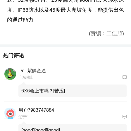
度、IP68防水以及45度最大爬坡角度，能提供出色
的通过能力。
(责编：王佳旭)
热门评论
De_紫醉金迷
广东佛山
6X6会上市吗？[苦涩]
用户7983747884
辽宁*
[good][good][good]