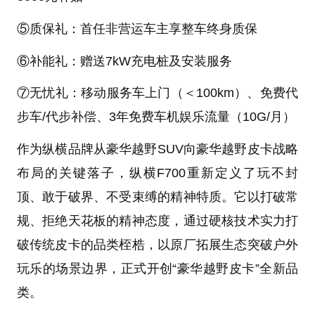
⑤质保礼：首任非营运车主享整车终身质保
⑥补能礼：赠送7kW充电桩及安装服务
⑦无忧礼：移动服务车上门（＜100km）、免费代
步车/代步补偿、3年免费车机娱乐流量（10G/月）
作为纵横品牌从豪华越野SUV向豪华越野皮卡战略
布局的关键落子，纵横F700重新定义了玩不封
顶、敢于破界、不受束缚的精神特质。它以打破常
规、拒绝天花板的精神态度，通过硬核技术实力打
破传统皮卡的品类桎梏，以原厂拓展生态突破户外
玩乐的场景边界，正式开创“豪华越野皮卡”全新品
类。