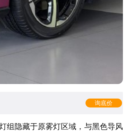
询底价
主灯组隐藏于原雾灯区域，与黑色导风