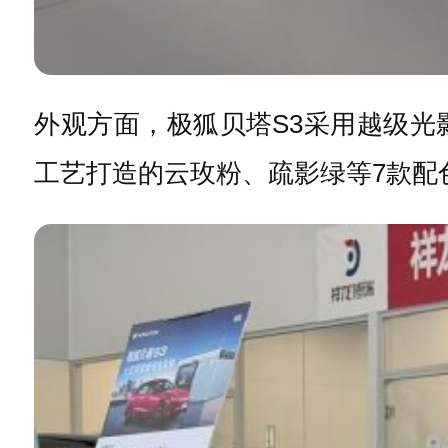
外观方面，极狐贝塔S3采用越级
工艺打造的云玫粉、疏影绿等7款配