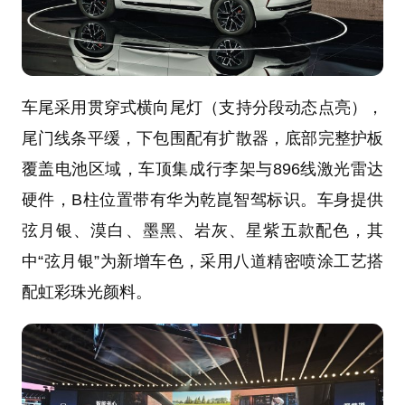
车尾采用贯穿式横向尾灯（支持分段动态点亮），
尾门线条平缓，下包围配有扩散器，底部完整护板
覆盖电池区域，车顶集成行李架与896线激光雷达
硬件，B柱位置带有华为乾崑智驾标识。车身提供
弦月银、漠白、墨黑、岩灰、星紫五款配色，其
中“弦月银”为新增车色，采用八道精密喷涂工艺搭
配虹彩珠光颜料。