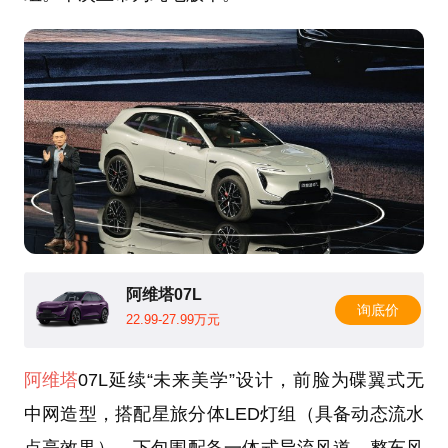
阿维塔07L
询底价
22.99-27.99万元
阿维塔
07L延续“未来美学”设计，前脸为碟翼式无
中网造型，搭配星旅分体LED灯组（具备动态流水