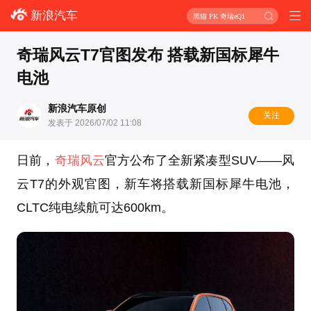
新浪汽车
黑猫 PK 奇瑞eQ1
奇瑞风云T7官图发布 搭载新国标犀牛
电池
新浪汽车原创
关注
发表于 2026/07/02 11:08
日前，
奇瑞风云
官方公布了全新紧凑型SUV——风
云T7的外观官图，新车将搭载新国标犀牛电池，
CLTC纯电续航可达600km。