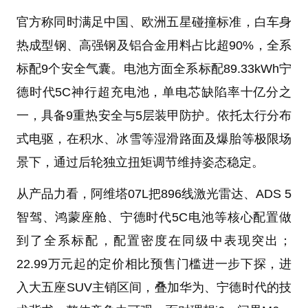
官方称同时满足中国、欧洲五星碰撞标准，白车身
热成型钢、高强钢及铝合金用料占比超90%，全系
标配9个安全气囊。电池方面全系标配89.33kWh宁
德时代5C神行超充电池，单电芯缺陷率十亿分之
一，具备9重热安全与5层装甲防护。依托太行分布
式电驱，在积水、冰雪等湿滑路面及爆胎等极限场
景下，通过后轮独立扭矩调节维持姿态稳定。
从产品力看，阿维塔07L把896线激光雷达、ADS 5
智驾、鸿蒙座舱、宁德时代5C电池等核心配置做
到了全系标配，配置密度在同级中表现突出；
22.99万元起的定价相比预售门槛进一步下探，进
入大五座SUV主销区间，叠加华为、宁德时代的技