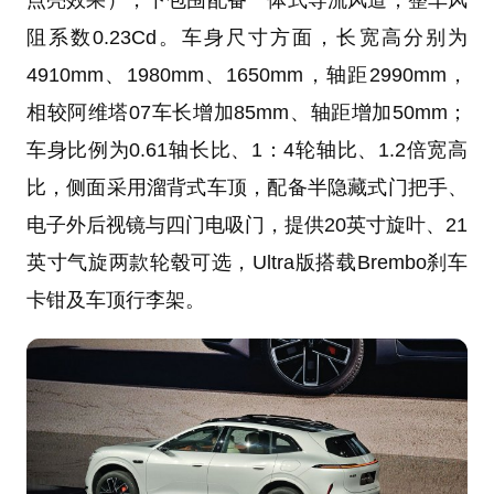
点亮效果），下包围配备一体式导流风道，整车风
阻系数0.23Cd。车身尺寸方面，长宽高分别为
4910mm、1980mm、1650mm，轴距2990mm，
相较阿维塔07车长增加85mm、轴距增加50mm；
车身比例为0.61轴长比、1：4轮轴比、1.2倍宽高
比，侧面采用溜背式车顶，配备半隐藏式门把手、
电子外后视镜与四门电吸门，提供20英寸旋叶、21
英寸气旋两款轮毂可选，Ultra版搭载Brembo刹车
卡钳及车顶行李架。