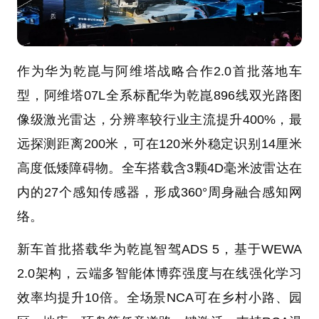
作为华为乾崑与阿维塔战略合作2.0首批落地车
型，阿维塔07L全系标配华为乾崑896线双光路图
像级激光雷达，分辨率较行业主流提升400%，最
远探测距离200米，可在120米外稳定识别14厘米
高度低矮障碍物。全车搭载含3颗4D毫米波雷达在
内的27个感知传感器，形成360°周身融合感知网
络。
新车首批搭载华为乾崑智驾ADS 5，基于WEWA
2.0架构，云端多智能体博弈强度与在线强化学习
效率均提升10倍。全场景NCA可在乡村小路、园