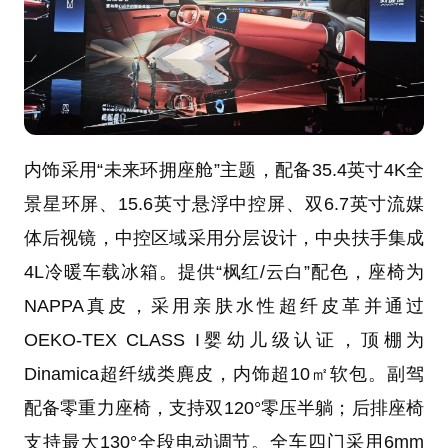
内饰采用“未来环拥座舱”主题，配备35.4英寸4K全
景星环屏、15.6英寸悬浮中控屏、双6.7英寸流媒
体后视镜，中控区域采用分层设计，中央扶手集成
4L冷暖车载冰箱。提供“枫红/云白”配色，座椅为
NAPPA真皮，采用亲肤水性超纤皮革并通过
OEKO-TEX CLASS I婴幼儿级认证，顶棚为
Dinamica超纤绒类麂皮，内饰超10㎡软包。副驾
配备零重力座椅，支持双120°零压半躺；后排座椅
支持最大130°全段电动调节。全车四门采用6mm