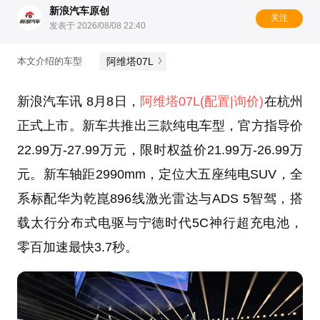
新浪汽车原创
关注
发表于 2026/08/08 22:40
阿维塔07L
本文介绍的车型
新浪汽车讯 8月8日，
阿维塔07L
(配置
|询价)
在杭州
正式上市。新车共推出三款纯电车型，官方指导价
22.99万-27.99万元，限时权益价21.99万-26.99万
元。新车轴距2990mm，定位大五座纯电SUV，全
系标配华为乾崑896线激光雷达与ADS 5智驾，搭
载太行分布式电驱与宁德时代5C神行超充电池，
零百加速最快3.7秒。