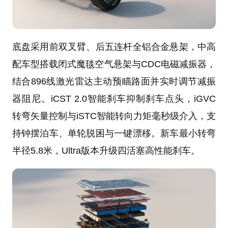
底盘采用前双叉臂、后五连杆全铝合金悬架，中高
配车型搭载闭式魔毯空气悬架与CDC电磁减振器，
结合896线激光雷达主动预瞄路面并实时调节减振
器阻尼。iCST 2.0智能刹车抑制刹车点头，iGVC
转弯矢量控制与iSTC智能转向力矩毫秒级介入，支
持钟摆泊车、单轮脱困与一键漂移。新车最小转弯
半径5.8米，Ultra版本升级四活塞高性能刹车。