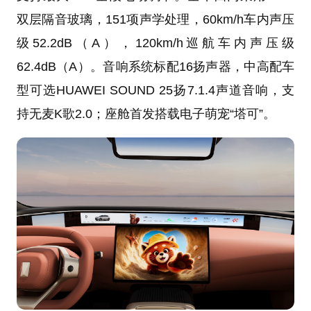
双层隔音玻璃，151项声学处理，60km/h车内声压
级52.2dB（A），120km/h巡航车内声压级
62.4dB（A）。音响系统标配16扬声器，中高配车
型可选HUAWEI SOUND 25扬7.1.4声道音响，支
持无麦K歌2.0；座舱首发搭载电子萌宠“塔可”。