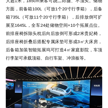
大超1米，185cm乘客可跷二郎腿、不顶头。储物
方面，前备箱100L（可放1个20寸行李箱），后备
箱735L（可放11个20寸行李箱），后排放倒可扩
展至1645L，全车24处储物空间+10个拓展点位。
前排座椅拆除头枕后向后放倒可形成2米贵妃椅，
后排座椅折叠后搭配专属床垫可形成3㎡大床房，
后备箱加装智能拓展坞可打造4㎡家庭影院，车顶
行李架可承载顶箱、自行车架、冲浪板等。