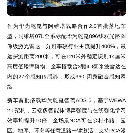
作为华为乾崑与阿维塔战略合作2.0首批落地车
型，阿维塔07L全系标配华为乾崑896线双光路图
像级激光雷达，分辨率较行业主流提升400%，最
远探测距离200米，可在120米外稳定识别14厘米
高度低矮障碍物。全车搭载含3颗4D毫米波雷达在
内的27个感知传感器，形成360°周身融合感知网
络。
新车首批搭载华为乾崑智驾ADS 5，基于WEWA
2.0架构，云端多智能体博弈强度与在线强化学习
效率均提升10倍。全场景NCA可在乡村小路、园
区、地库、环岛等任意道路一键激活，支持RCA漫