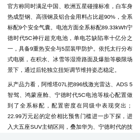
官方称同时满足中国、欧洲五星碰撞标准，白车身
热成型钢、高强钢及铝合金用料占比超90%，全系
标配9个安全气囊。电池方面全系标配89.33kWh宁
德时代5C神行超充电池，单电芯缺陷率十亿分之
一，具备9重热安全与5层装甲防护。依托太行分布
式电驱，在积水、冰雪等湿滑路面及爆胎等极限场
景下，通过后轮独立扭矩调节维持姿态稳定。
从产品力看，阿维塔07L把896线激光雷达、ADS 5
智驾、鸿蒙座舱、宁德时代5C电池等核心配置做
到了全系标配，配置密度在同级中表现突出；
22.99万元起的定价相比预售门槛进一步下探，进
入大五座SUV主销区间，叠加华为、宁德时代的技
术背书，整体竞争力可观。面对理想i6、问界M6、