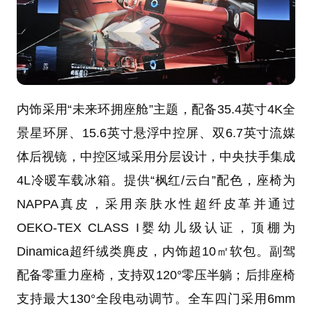
内饰采用“未来环拥座舱”主题，配备35.4英寸4K全
景星环屏、15.6英寸悬浮中控屏、双6.7英寸流媒
体后视镜，中控区域采用分层设计，中央扶手集成
4L冷暖车载冰箱。提供“枫红/云白”配色，座椅为
NAPPA真皮，采用亲肤水性超纤皮革并通过
OEKO-TEX CLASS I婴幼儿级认证，顶棚为
Dinamica超纤绒类麂皮，内饰超10㎡软包。副驾
配备零重力座椅，支持双120°零压半躺；后排座椅
支持最大130°全段电动调节。全车四门采用6mm