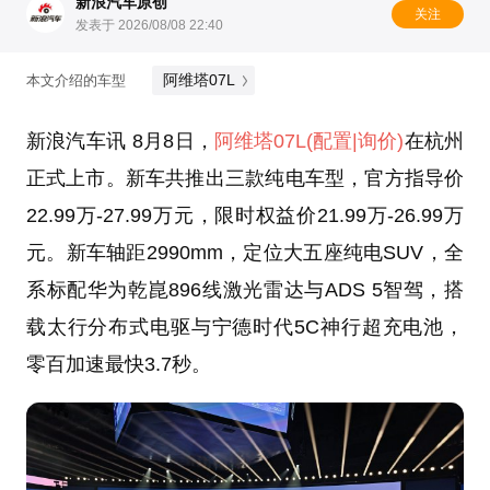
新浪汽车原创
关注
发表于 2026/08/08 22:40
阿维塔07L
本文介绍的车型
新浪汽车讯 8月8日，
阿维塔07L
(配置
|询价)
在杭州
正式上市。新车共推出三款纯电车型，官方指导价
22.99万-27.99万元，限时权益价21.99万-26.99万
元。新车轴距2990mm，定位大五座纯电SUV，全
系标配华为乾崑896线激光雷达与ADS 5智驾，搭
载太行分布式电驱与宁德时代5C神行超充电池，
零百加速最快3.7秒。