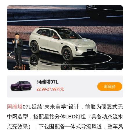
阿维塔07L
询底价
22.99-27.99万元
阿维塔
07L延续“未来美学”设计，前脸为碟翼式无
中网造型，搭配星旅分体LED灯组（具备动态流水
点亮效果），下包围配备一体式导流风道，整车风