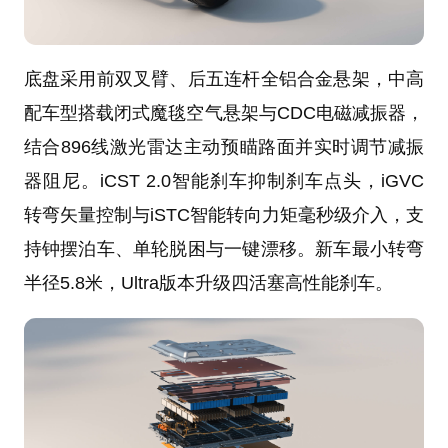
底盘采用前双叉臂、后五连杆全铝合金悬架，中高
配车型搭载闭式魔毯空气悬架与CDC电磁减振器，
结合896线激光雷达主动预瞄路面并实时调节减振
器阻尼。iCST 2.0智能刹车抑制刹车点头，iGVC
转弯矢量控制与iSTC智能转向力矩毫秒级介入，支
持钟摆泊车、单轮脱困与一键漂移。新车最小转弯
半径5.8米，Ultra版本升级四活塞高性能刹车。