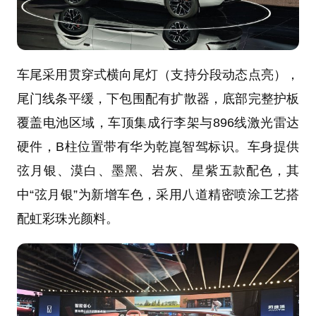
车尾采用贯穿式横向尾灯（支持分段动态点亮），
尾门线条平缓，下包围配有扩散器，底部完整护板
覆盖电池区域，车顶集成行李架与896线激光雷达
硬件，B柱位置带有华为乾崑智驾标识。车身提供
弦月银、漠白、墨黑、岩灰、星紫五款配色，其
中“弦月银”为新增车色，采用八道精密喷涂工艺搭
配虹彩珠光颜料。