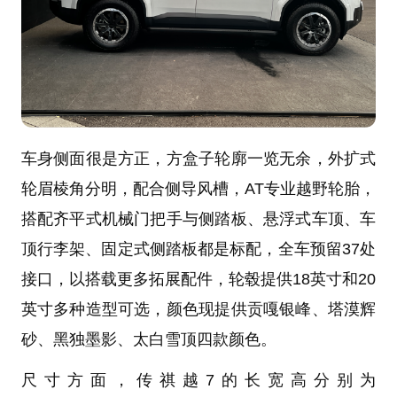
车身侧面很是方正，方盒子轮廓一览无余，外扩式
轮眉棱角分明，配合侧导风槽，AT专业越野轮胎，
搭配齐平式机械门把手与侧踏板、悬浮式车顶、车
顶行李架、固定式侧踏板都是标配，全车预留37处
接口，以搭载更多拓展配件，轮毂提供18英寸和20
英寸多种造型可选，颜色现提供贡嘎银峰、塔漠辉
砂、黑独墨影、太白雪顶四款颜色。
尺寸方面，传祺越7的长宽高分别为