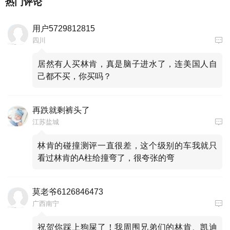
热门评论
用户5729812815
四川
居然有人买林肯，真是脑子进水了，连美国人自
己都不买，你买吗？
再跌就剩裤头了
江苏盐城
林肯的碰撞测评一直很差，这个级别的车我就只
看过林肯的A柱给撞弯了，很夸张的弯
莫老爷6126846473
广西南宁
祝贺你踩上狗屎了！我周围兄弟们的林肯、凯迪