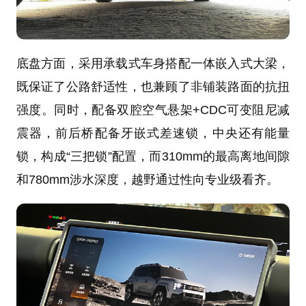
底盘方面，采用承载式车身搭配一体嵌入式大梁，
既保证了公路舒适性，也兼顾了非铺装路面的抗扭
强度。同时，配备双腔空气悬架+CDC可变阻尼减
震器，前后桥配备牙嵌式差速锁，中央还有能量
锁，构成“三把锁”配置，而310mm的最高离地间隙
和780mm涉水深度，越野通过性向专业级看齐。