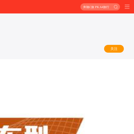
奔驰C旅 PK A4旅行
关注