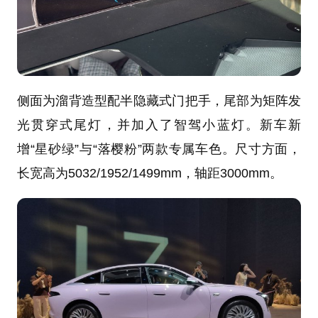
侧面为溜背造型配半隐藏式门把手，尾部为矩阵发
光贯穿式尾灯，并加入了智驾小蓝灯。新车新
增“星砂绿”与“落樱粉”两款专属车色。尺寸方面，
长宽高为5032/1952/1499mm，轴距3000mm。