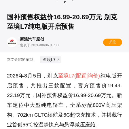
国补预售权益价16.99-20.69万元 别克
至境L7纯电版开启预售
新浪汽车原创
关注
发表于 2026/08/06 01:33
至境L7
本文介绍的车型
2026年8月5日，别克
至境L7
(配置
|询价)
纯电版开
启预售，共推出三款配置，官方预售价19.49-
23.19万元，国补预售权益价16.99-20.69万元。新
车定位中大型纯电轿车，全系标配800V高压架
构、702km CLTC续航及6C超快充技术，并搭载行
业首创55℃控温超快充与悬浮减压座舱。