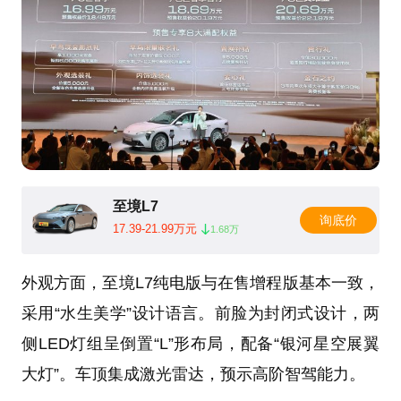
至境L7
询底价
17.39-21.99万元
1.68万
外观方面，至境L7纯电版与在售增程版基本一致，
采用“水生美学”设计语言。前脸为封闭式设计，两
侧LED灯组呈倒置“L”形布局，配备“银河星空展翼
大灯”。车顶集成激光雷达，预示高阶智驾能力。