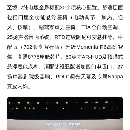
至境L7纯电版全系标配30余项核心配置。舒适层面
包括四座全功能悬浮座椅（电动调节、加热、通
风、按摩）、副驾零重力座椅、三区全自动空调、
25扬声器音响系统、RTD连续阻尼可变悬挂等。中
配版（702奢享智行版）升级Momenta R6高阶智
驾、高通8775座舱芯片、50英寸AR-HUD及预瞄式
悬浮魔毯底盘。顶配艾维亚版增加四门电吸门、27
扬声器剧院级音响、PDLC调光天幕及专属Nappa
真皮内饰。