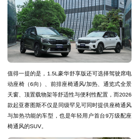
值得一提的是，1.5L豪华舒享版还可选择驾驶席电
动座椅（6向）、前排座椅通风/加热、通览式全景
天窗、顶置载物架等舒适性与便利性配置，而2026
款起亚赛图斯不仅是同级罕见可同时提供座椅通风
与加热功能的车型，也是年轻用户首台9万级配座
椅通风的SUV。