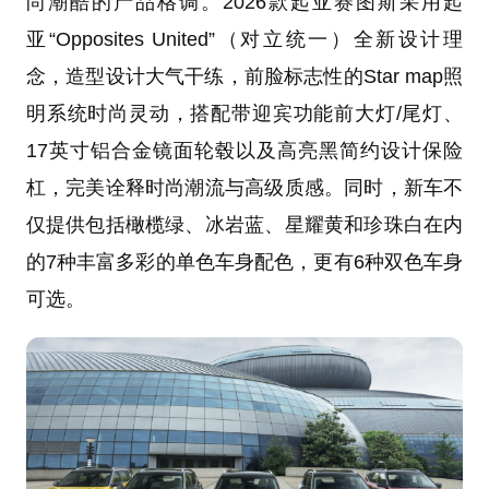
尚潮酷的产品格调。2026款起亚赛图斯采用起
亚“Opposites United”（对立统一）全新设计理
念，造型设计大气干练，前脸标志性的Star map照
明系统时尚灵动，搭配带迎宾功能前大灯/尾灯、
17英寸铝合金镜面轮毂以及高亮黑简约设计保险
杠，完美诠释时尚潮流与高级质感。同时，新车不
仅提供包括橄榄绿、冰岩蓝、星耀黄和珍珠白在内
的7种丰富多彩的单色车身配色，更有6种双色车身
可选。