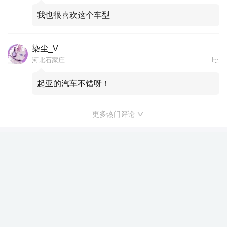
我也很喜欢这个车型
染尘_V
河北石家庄
起亚的汽车不错呀！
更多热门评论
国补预售权益价16.99-20.69万元 别克
至境L7纯电版开启预售
新浪汽车原创
关注