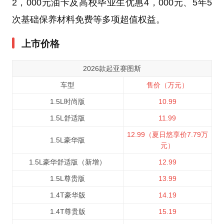
2，000元油卡及高校毕业生优惠4，000元、5年5
次基础保养材料免费等多项超值权益。
上市价格
2026款起亚赛图斯
车型
售价（万元）
1.5L时尚版
10.99
1.5L舒适版
11.99
12.99（夏日悠享价7.79万
1.5L豪华版
元）
1.5L豪华舒适版（新增）
12.99
1.5L尊贵版
13.99
1.4T豪华版
14.19
1.4T尊贵版
15.19