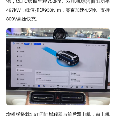
池，CLTC续航里程750km。双电机综合输出功率
497kW，峰值扭矩930N·m，零百加速4.5秒。支持
800V高压快充。
增程版搭载1.5T四缸增程器与前后双电机，前电机