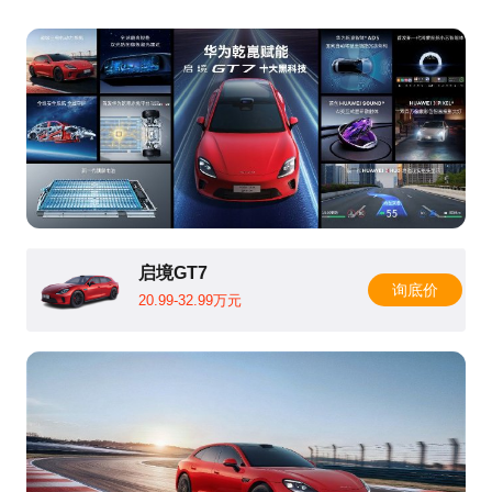
启境GT7
询底价
20.99-32.99万元