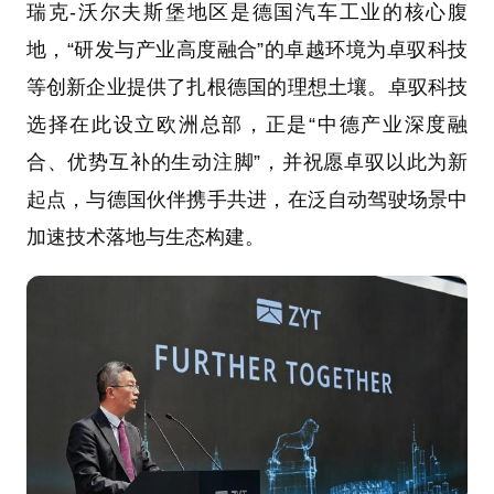
瑞克-沃尔夫斯堡地区是德国汽车工业的核心腹
地，“研发与产业高度融合”的卓越环境为卓驭科技
等创新企业提供了扎根德国的理想土壤。卓驭科技
选择在此设立欧洲总部，正是“中德产业深度融
合、优势互补的生动注脚”，并祝愿卓驭以此为新
起点，与德国伙伴携手共进，在泛自动驾驶场景中
加速技术落地与生态构建。