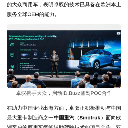
的大众商用车，表明卓驭的技术已具备在欧洲本土
服务全球OEM的能力。
卓驭携手大众，启动ID.Buzz智驾POC合作
在助力中国企业出海方面，卓驭正积极推动与中国
最大重卡制造商之一
中国重汽（Sinotruk）
面向欧
洲客户的商用车智能辅助驾驶技术的项目合作，双