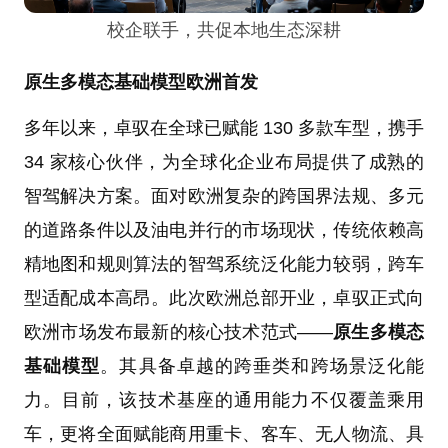
校企联手，共促本地生态深耕
原生多模态基础模型欧洲首发
多年以来，卓驭在全球已赋能 130 多款车型，携手
34 家核心伙伴，为全球化企业布局提供了成熟的
智驾解决方案。面对欧洲复杂的跨国界法规、多元
的道路条件以及油电并行的市场现状，传统依赖高
精地图和规则算法的智驾系统泛化能力较弱，跨车
型适配成本高昂。此次欧洲总部开业，卓驭正式向
欧洲市场发布最新的核心技术范式——
原生多模态
基础模型
。其具备卓越的跨垂类和跨场景泛化能
力。目前，该技术基座的通用能力不仅覆盖乘用
车，更将全面赋能商用重卡、客车、无人物流、具