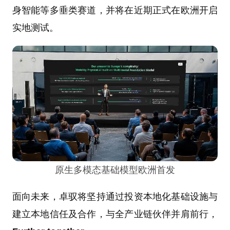
身智能等多垂类赛道，并将在近期正式在欧洲开启
实地测试。
原生多模态基础模型欧洲首发
面向未来，卓驭将坚持通过投资本地化基础设施与
建立本地信任及合作，与全产业链伙伴并肩前行，