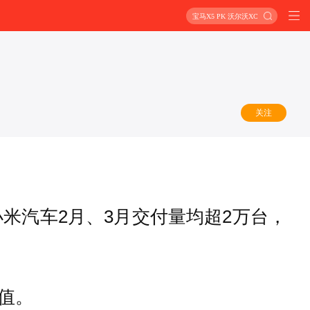
宝马X5 PK 沃尔沃XC90
关注
米汽车2月、3月交付量均超2万台，
值。