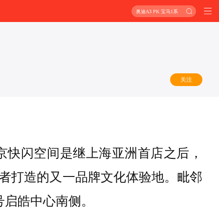
奥迪A3 PK 宝马1系
关注
京快闪空间是继上海亚洲首店之后，
者打造的又一品牌文化体验地。毗邻
号启皓中心南侧。