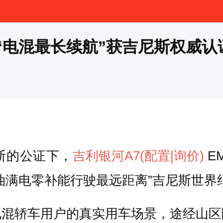
EM“电混最长续航”获吉尼斯权威认
斯的公证下，
吉利
银河A7
(配置
|询价)
E
油满电零补能行驶最远距离”吉尼斯世界
电混轿车用户的真实用车场景，途经山区