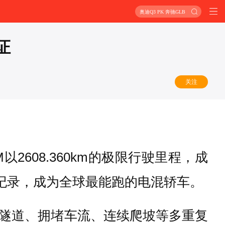
奥迪Q3 PK 奔驰GLB
证
关注
M以2608.360km的极限行驶里程，成
纪录，成为全球最能跑的电混轿车。
隧道、拥堵车流、连续爬坡等多重复