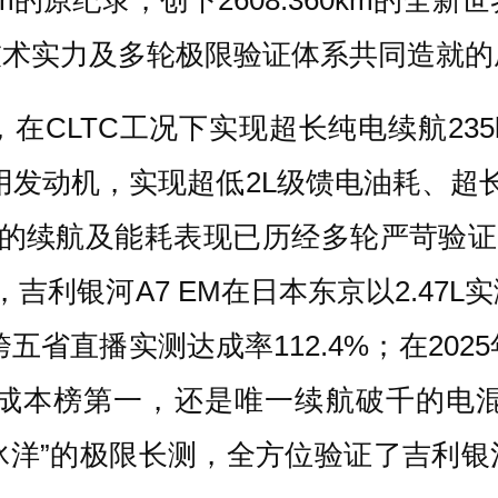
技术实力及多轮极限验证体系共同造就的
在CLTC工况下实现超长纯电续航235
专用发动机，实现超低2L级馈电油耗、超长
的续航及能耗表现已历经多轮严苛验证：
7月，吉利银河A7 EM在日本东京以2.
跨五省直播实测达成率112.4%；在20
成本榜第一，还是唯一续航破千的电
北冰洋”的极限长测，全方位验证了吉利银