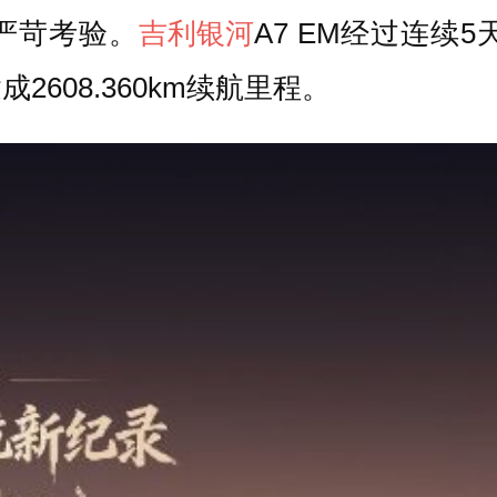
严苛考验。
吉利银河
A7 EM经过连续
608.360km续航里程。