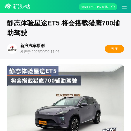
新浪e站
捷豹I-PACE PK 奔驰EQC
静态体验星途ET5 将会搭载猎鹰700辅
助驾驶
新浪汽车原创
关注
发表于 2025/09/02 11:06