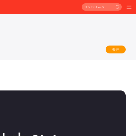
EU5 PK Aion S
关注