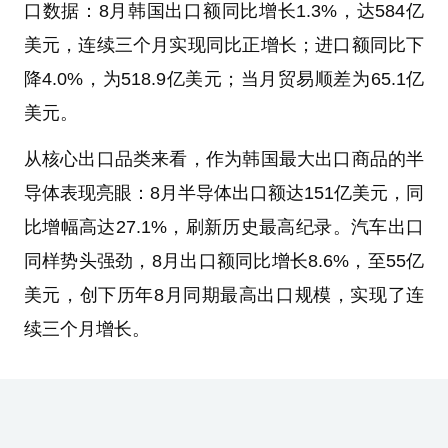
口数据：8月韩国出口额同比增长1.3%，达584亿
美元，连续三个月实现同比正增长；进口额同比下
降4.0%，为518.9亿美元；当月贸易顺差为65.1亿
美元。
从核心出口品类来看，作为韩国最大出口商品的半
导体表现亮眼：8月半导体出口额达151亿美元，同
比增幅高达27.1%，刷新历史最高纪录。汽车出口
同样势头强劲，8月出口额同比增长8.6%，至55亿
美元，创下历年8月同期最高出口规模，实现了连
续三个月增长。