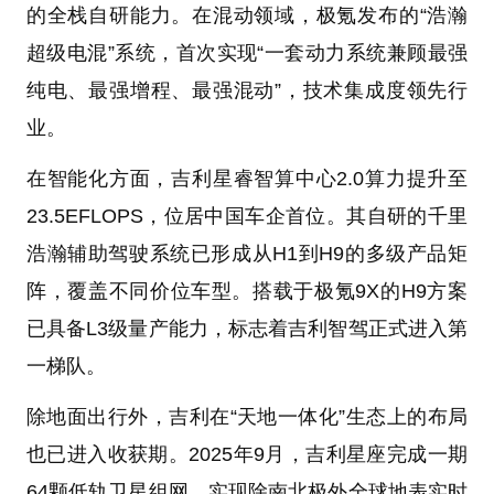
的全栈自研能力。在混动领域，极氪发布的“浩瀚
超级电混”系统，首次实现“一套动力系统兼顾最强
纯电、最强增程、最强混动”，技术集成度领先行
业。
在智能化方面，吉利星睿智算中心2.0算力提升至
23.5EFLOPS，位居中国车企首位。其自研的千里
浩瀚辅助驾驶系统已形成从H1到H9的多级产品矩
阵，覆盖不同价位车型。搭载于极氪9X的H9方案
已具备L3级量产能力，标志着吉利智驾正式进入第
一梯队。
除地面出行外，吉利在“天地一体化”生态上的布局
也已进入收获期。2025年9月，吉利星座完成一期
64颗低轨卫星组网，实现除南北极外全球地表实时