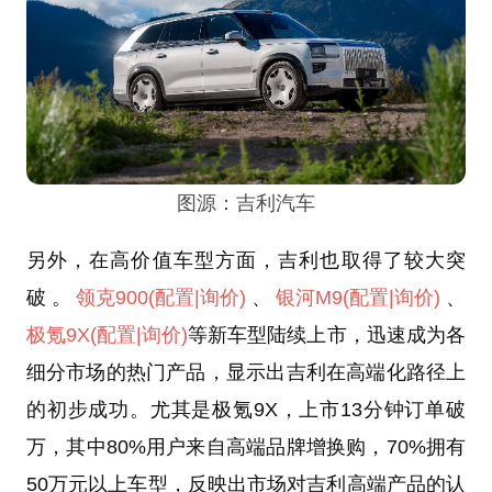
图源：吉利汽车
另外，在高价值车型方面，吉利也取得了较大突
破。
领克900
(配置
|询价)
、
银河M9
(配置
|询价)
、
极氪9X
(配置
|询价)
等新车型陆续上市，迅速成为各
细分市场的热门产品，显示出吉利在高端化路径上
的初步成功。尤其是极氪9X，上市13分钟订单破
万，其中80%用户来自高端品牌增换购，70%拥有
50万元以上车型，反映出市场对吉利高端产品的认