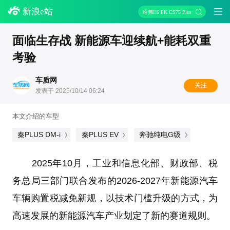
新浪e站
哈弗H6 PK CS75 Plus
面临生存战 新能源车迎续航+能耗双重
考验
车质网
关注
发表于 2025/10/14 06:24
本文介绍的车型
秦PLUS DM-i
秦PLUS EV
奔驰纯电G级
2025年10月，工业和信息化部、财政部、税
务总局三部门联合发布的2026-2027年新能源汽车
车辆购置税减免新规，以技术门槛升级的方式，为
高速发展的新能源汽车产业划定了新的赛道规则。