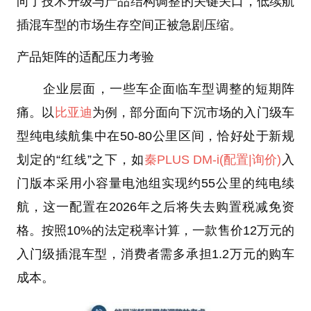
向了技术升级与产品结构调整的关键关口，低续航
插混车型的市场生存空间正被急剧压缩。
产品矩阵的适配压力考验
企业层面，一些车企面临车型调整的短期阵
痛。以
比亚迪
为例，部分面向下沉市场的入门级车
型纯电续航集中在50-80公里区间，恰好处于新规
划定的“红线”之下，如
秦PLUS DM-i
(配置
|询价)
入
门版本采用小容量电池组实现约55公里的纯电续
航，这一配置在2026年之后将失去购置税减免资
格。按照10%的法定税率计算，一款售价12万元的
入门级插混车型，消费者需多承担1.2万元的购车
成本。