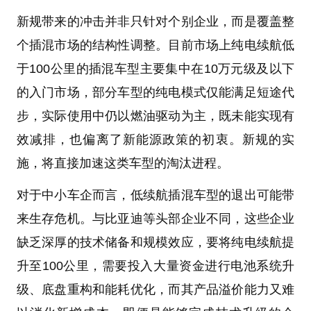
新规带来的冲击并非只针对个别企业，而是覆盖整
个插混市场的结构性调整。目前市场上纯电续航低
于100公里的插混车型主要集中在10万元级及以下
的入门市场，部分车型的纯电模式仅能满足短途代
步，实际使用中仍以燃油驱动为主，既未能实现有
效减排，也偏离了新能源政策的初衷。新规的实
施，将直接加速这类车型的淘汰进程。
对于中小车企而言，低续航插混车型的退出可能带
来生存危机。与比亚迪等头部企业不同，这些企业
缺乏深厚的技术储备和规模效应，要将纯电续航提
升至100公里，需要投入大量资金进行电池系统升
级、底盘重构和能耗优化，而其产品溢价能力又难