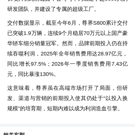
研发团队，并建设了专属的超级工厂。
交付数据显示，截至今年6月，尊界S800累计交付
已突破1.9万辆，连续9个月稳居70万元以上国产豪
华轿车细分销量冠军。然而，品牌前期投入仍在持
续吞噬利润，2025年全年销售费用达28.97亿元，
同比增长97.5%；2026年一季度销售费用7.43亿
元，同比暴涨130%。
这意味着，尊界虽在高端市场打开了局面，但研
发、渠道与营销的前期投入使其仍处于“以投入换
规模”的培育期，短期内难以成为利润造血引擎。