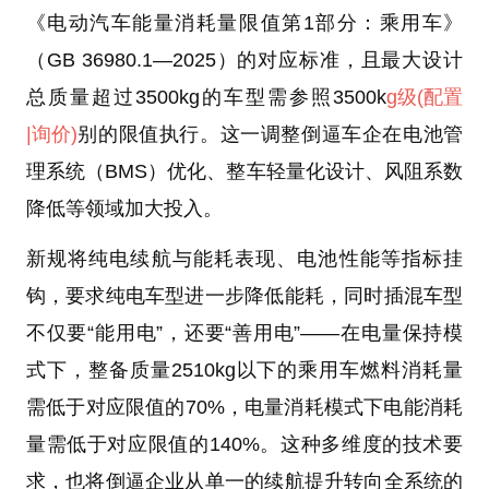
《电动汽车能量消耗量限值第1部分：乘用车》
（GB 36980.1—2025）的对应标准，且最大设计
总质量超过3500kg的车型需参照3500k
g级
(配置
|询价)
别的限值执行。这一调整倒逼车企在电池管
理系统（BMS）优化、整车轻量化设计、风阻系数
降低等领域加大投入。
新规将纯电续航与能耗表现、电池性能等指标挂
钩，要求纯电车型进一步降低能耗，同时插混车型
不仅要“能用电”，还要“善用电”——在电量保持模
式下，整备质量2510kg以下的乘用车燃料消耗量
需低于对应限值的70%，电量消耗模式下电能消耗
量需低于对应限值的140%。这种多维度的技术要
求，也将倒逼企业从单一的续航提升转向全系统的