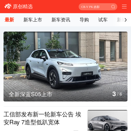
原创精选
CR-V PK 皓影
最新
新车上市
新车资讯
导购
试车
新能源
4
全新深蓝S05上市
/
6
工信部发布新一轮新车公告 埃
安Ray 7造型低趴宽体