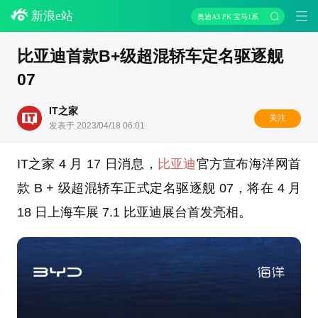
新浪e站
奥迪A3 PK 宝马1系
比亚迪首款B+级超混轿车定名驱逐舰
07
IT之家
关注
发表于 2023/04/18 06:01
IT之家 4 月 17 日消息，
比亚迪
官方宣布海洋网首
款 B + 级超混轿车正式定名驱逐舰 07，将在 4 月
18 日上海车展 7.1 比亚迪展台首发亮相。