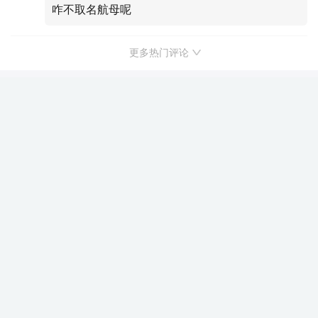
咋不取名航母呢
更多热门评论
尊界交付破1.9万辆仍难止损 江淮汽车
上半年预亏7.4亿
市场资讯
关注
发表于 2026/07/14 10:13
尊界S800
本文介绍的车型
来源：TechWeb