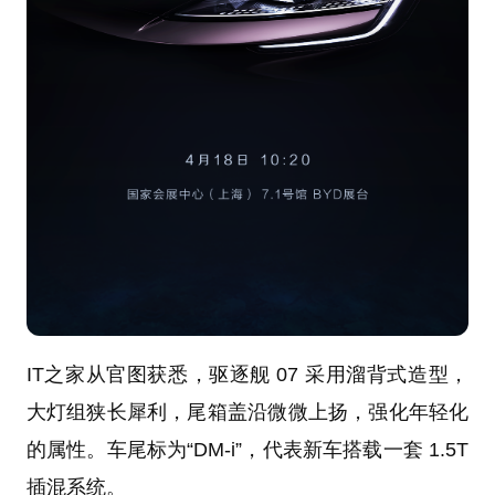
IT之家从官图获悉，驱逐舰 07 采用溜背式造型，
大灯组狭长犀利，尾箱盖沿微微上扬，强化年轻化
的属性。车尾标为“DM-i”，代表新车搭载一套 1.5T
插混系统。