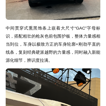
中间贯穿式熏黑饰条上嵌着大尺寸“GAC”字母标
识，搭配粗壮的枪灰色前包围护板，整体力量感相
当到位，车身以极致方正的车身轮廓+刚劲平直的
线条，复刻经典硬派越野的力量感，同时融入新能
源化细节，辨识度拉满。