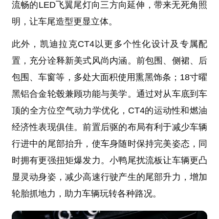
流畅的LED飞翼尾灯向三方向延伸，带来无死角照
明，让车尾造型更显立体。
此外，凯迪拉克CT4以更多个性化设计及专属配
置，充分诠释新美式风尚内涵。前包围、侧裙、后
包围、车窗等，多处大面积使用熏黑饰条；18寸曜
黑铝合金轮毂兼顾功能与美学。通过对从车底到车
顶的全方位空气动力学优化，CT4的运动性和燃油
经济性表现俱佳。前置后驱的布局有利于减少车辆
行进中的尾部抬升，使车身随时保持完美姿态，同
时拥有更强扭矩爆发力。小鸭尾扰流板让车辆更凸
显灵动身姿，减少高速行驶产生的尾部升力，增加
轮胎抓地力，助力车辆玩转各种路况。