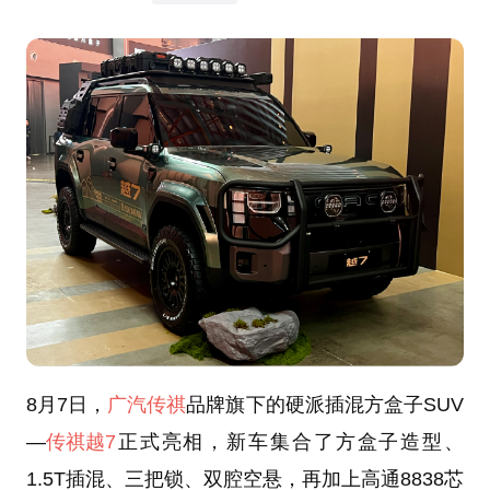
8月7日，
广汽传祺
品牌旗下的硬派插混方盒子SUV
—
传祺越7
正式亮相，新车集合了方盒子造型、
1.5T插混、三把锁、双腔空悬，再加上高通8838芯