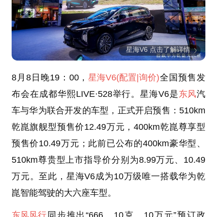
星海V6 点击了解详情
8月8日晚19：00，
星海V6
(配置
|询价)
全国预售发
布会在成都华熙LIVE·528举行。星海V6是
东风
汽
车与华为联合开发的车型，正式开启预售：510km
乾崑旗舰型预售价12.49万元，400km乾崑尊享型
预售价10.49万元；此前已公布的400km豪华型、
510km尊贵型上市指导价分别为8.99万元、10.49
万元。至此，星海V6成为10万级唯一搭载华为乾
崑智能驾驶的大六座车型。
东风风行
同步推出“666、10克、10万元”预订政