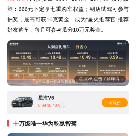
策：666元下定享七重购车权益；到店试驾可参与
抽奖，最高可获10克黄金；成为“星火推荐官”推荐
好友购车，每月可参与瓜分10万元奖金。
星海V6 点击了解详情
星海V6
询底价
8.99-10.49万元
十万级唯一华为乾崑智驾